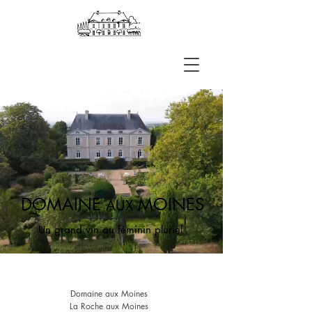
DOMAINE
MOINES
AUX
Un grand vin au féminin pluriel
Domaine aux Moines
La Roche aux Moines