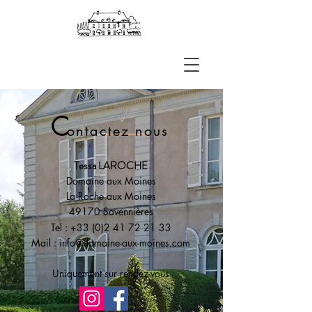
C
ontactez nous
Tessa LAROCHE
Domaine aux Moines
La Roche aux Moines
49170 Savennières
Tel :
+33 (0)2 41 72 21 33
Mail :
info@domaine-aux-moines.com
Uniquement sur rendez-vous